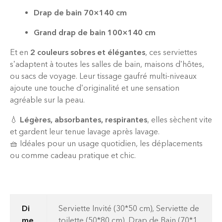
Drap de bain 70×140 cm
Grand drap de bain 100×140 cm
Et en
2 couleurs sobres et élégantes
, ces serviettes
s’adaptent à toutes les salles de bain, maisons d’hôtes,
ou sacs de voyage. Leur tissage gaufré multi-niveaux
ajoute une touche d’originalité et une sensation
agréable sur la peau.
💧
Légères, absorbantes, respirantes
, elles sèchent vite
et gardent leur tenue lavage après lavage.
🧺 Idéales pour un usage quotidien, les déplacements
ou comme cadeau pratique et chic.
Di
Serviette Invité (30*50 cm), Serviette de
me
toilette (50*80 cm), Drap de Bain (70*1