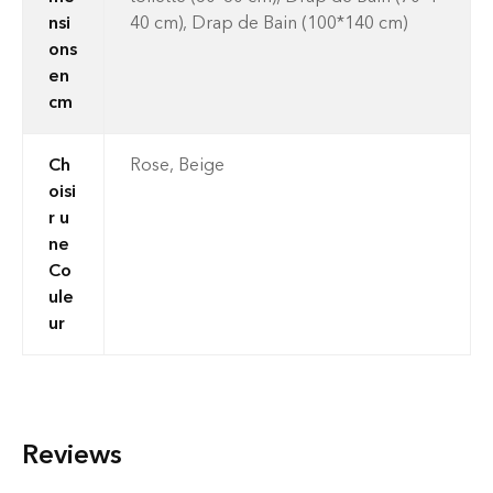
nsi
40 cm), Drap de Bain (100*140 cm)
ons
en
cm
Ch
Rose, Beige
oisi
r u
ne
Co
ule
ur
Reviews